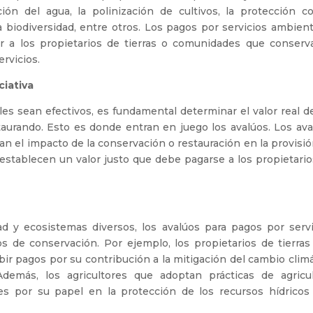
ción del agua, la polinización de cultivos, la protección co
a biodiversidad, entre otros. Los pagos por servicios ambien
 a los propietarios de tierras o comunidades que conserv
rvicios.
ciativa
es sean efectivos, es fundamental determinar el valor real d
aurando. Esto es donde entran en juego los avalúos. Los ava
an el impacto de la conservación o restauración en la provisi
 establecen un valor justo que debe pagarse a los propietari
ad y ecosistemas diversos, los avalúos para pagos por servi
s de conservación. Por ejemplo, los propietarios de tierras
ir pagos por su contribución a la mitigación del cambio clim
Además, los agricultores que adoptan prácticas de agricul
s por su papel en la protección de los recursos hídricos 