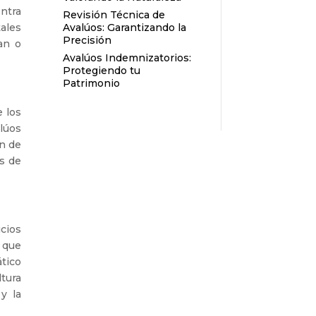
ntra
Revisión Técnica de
Avalúos: Garantizando la
tales
Precisión
an o
Avalúos Indemnizatorios:
Protegiendo tu
Patrimonio
e los
lúos
ón de
os de
cios
 que
ático
tura
y la