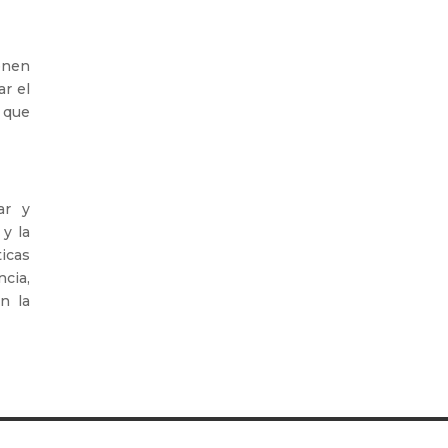
ienen
ar el
a que
ar y
y la
icas
ncia,
n la